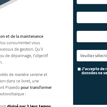
ation et de la maintenance
plus concurrentiel vous
rocessus de gestion. Qu'il
 ou de dépannage, l'objectif
n.
J'accepte de 
données ne se
ivités de manière sereine et
on dans ce livret, une
sant Praxedo
pour transformer
hotovoltaïque :
 ont
divisé par 3 leur temps